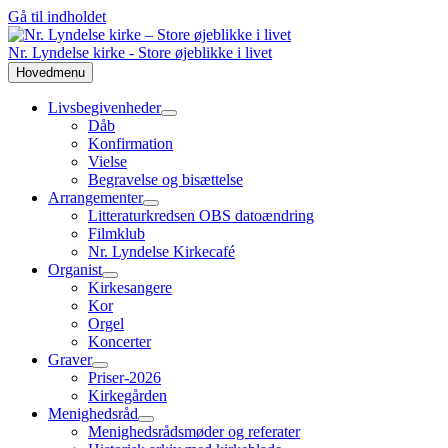
Gå til indholdet
Nr. Lyndelse kirke - Store øjeblikke i livet
Hovedmenu
Livsbegivenheder
Dåb
Konfirmation
Vielse
Begravelse og bisættelse
Arrangementer
Litteraturkredsen OBS datoændring
Filmklub
Nr. Lyndelse Kirkecafé
Organist
Kirkesangere
Kor
Orgel
Koncerter
Graver
Priser-2026
Kirkegården
Menighedsråd
Menighedsrådsmøder og referater