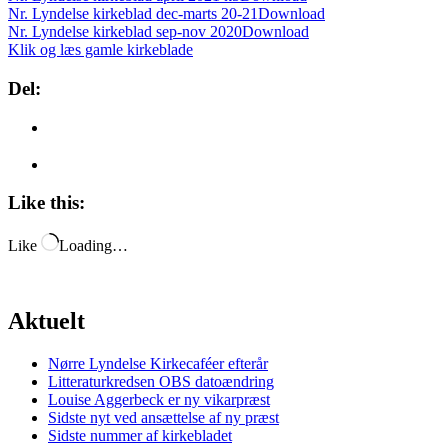
Nr. Lyndelse kirkeblad dec-marts 20-21
Download
Nr. Lyndelse kirkeblad sep-nov 2020
Download
Klik og læs gamle kirkeblade
Del:
Like this:
Like
Loading…
Aktuelt
Nørre Lyndelse Kirkecaféer efterår
Litteraturkredsen OBS datoændring
Louise Aggerbeck er ny vikarpræst
Sidste nyt ved ansættelse af ny præst
Sidste nummer af kirkebladet