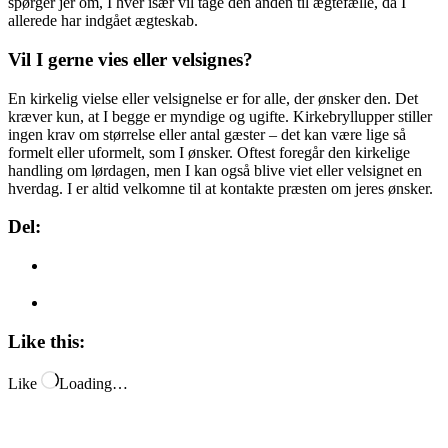
spørger jer om, I hver især vil tage den anden til ægtefælle, da I
allerede har indgået ægteskab.
Vil I gerne vies eller velsignes?
En kirkelig vielse eller velsignelse er for alle, der ønsker den. Det
kræver kun, at I begge er myndige og ugifte. Kirkebryllupper stiller
ingen krav om størrelse eller antal gæster – det kan være lige så
formelt eller uformelt, som I ønsker. Oftest foregår den kirkelige
handling om lørdagen, men I kan også blive viet eller velsignet en
hverdag. I er altid velkomne til at kontakte præsten om jeres ønsker.
Del:
Like this:
Like
Loading…