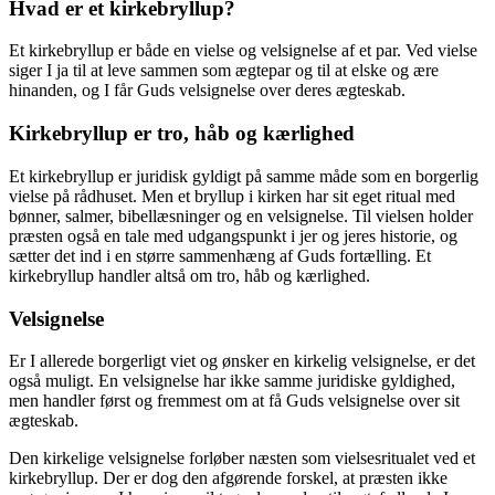
Hvad er et kirkebryllup?
Et kirkebryllup er både en vielse og velsignelse af et par. Ved vielse
siger I ja til at leve sammen som ægtepar og til at elske og ære
hinanden, og I får Guds velsignelse over deres ægteskab.
Kirkebryllup er tro, håb og kærlighed
Et kirkebryllup er juridisk gyldigt på samme måde som en borgerlig
vielse på rådhuset. Men et bryllup i kirken har sit eget ritual med
bønner, salmer, bibellæsninger og en velsignelse. Til vielsen holder
præsten også en tale med udgangspunkt i jer og jeres historie, og
sætter det ind i en større sammenhæng af Guds fortælling. Et
kirkebryllup handler altså om tro, håb og kærlighed.
Velsignelse
Er I allerede borgerligt viet og ønsker en kirkelig velsignelse, er det
også muligt. En velsignelse har ikke samme juridiske gyldighed,
men handler først og fremmest om at få Guds velsignelse over sit
ægteskab.
Den kirkelige velsignelse forløber næsten som vielsesritualet ved et
kirkebryllup. Der er dog den afgørende forskel, at præsten ikke