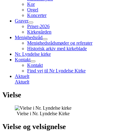
Kor
Orgel
Koncerter
Graver
Priser-2026
Kirkegården
Menighedsråd
Menighedsrådsmøder og referater
Historisk arkiv med kirkeblade
Nr. Lyndelse kirke
Kontakt
Kontakt
Find vej til Nr Lyndelse Kirke
Aktuelt
Aktuelt
Vielse
Vielse i Nr. Lyndelse Kirke
Vielse og velsignelse